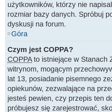
użytkowników, którzy nie napisa
rozmiar bazy danych. Spróbuj po
dyskusji na forum.
Góra
Czym jest COPPA?
COPPA
to istniejące w Stanach
witrynom, mogącym przechowywa
lat 13, posiadanie pisemnego z
opiekunów, zezwalające na przec
jesteś pewien, czy przepis ten do
próbujesz się zarejestrować, sko