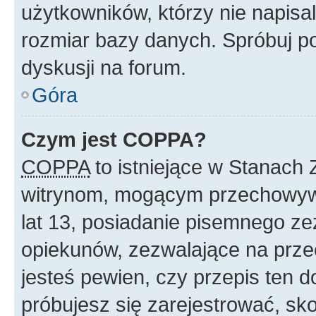
użytkowników, którzy nie napisa
rozmiar bazy danych. Spróbuj po
dyskusji na forum.
Góra
Czym jest COPPA?
COPPA
to istniejące w Stanach
witrynom, mogącym przechowywa
lat 13, posiadanie pisemnego z
opiekunów, zezwalające na przec
jesteś pewien, czy przepis ten do
próbujesz się zarejestrować, sko