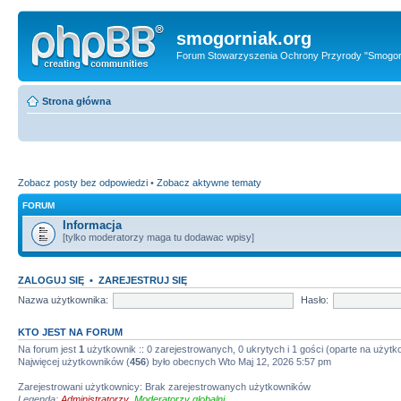
smogorniak.org
Forum Stowarzyszenia Ochrony Przyrody "Smogor
Strona główna
Zobacz posty bez odpowiedzi
•
Zobacz aktywne tematy
FORUM
Informacja
[tylko moderatorzy maga tu dodawac wpisy]
ZALOGUJ SIĘ
•
ZAREJESTRUJ SIĘ
Nazwa użytkownika:
Hasło:
KTO JEST NA FORUM
Na forum jest
1
użytkownik :: 0 zarejestrowanych, 0 ukrytych i 1 gości (oparte na użyt
Najwięcej użytkowników (
456
) było obecnych Wto Maj 12, 2026 5:57 pm
Zarejestrowani użytkownicy: Brak zarejestrowanych użytkowników
Legenda:
Administratorzy
,
Moderatorzy globalni