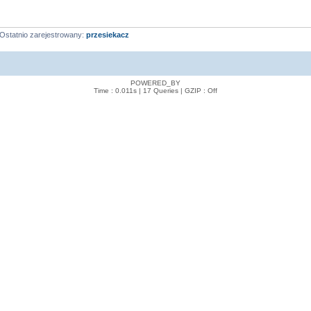
Ostatnio zarejestrowany:
przesiekacz
POWERED_BY
Time : 0.011s | 17 Queries | GZIP : Off