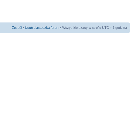
Zespół
•
Usuń ciasteczka forum
• Wszystkie czasy w strefie UTC + 1 godzina