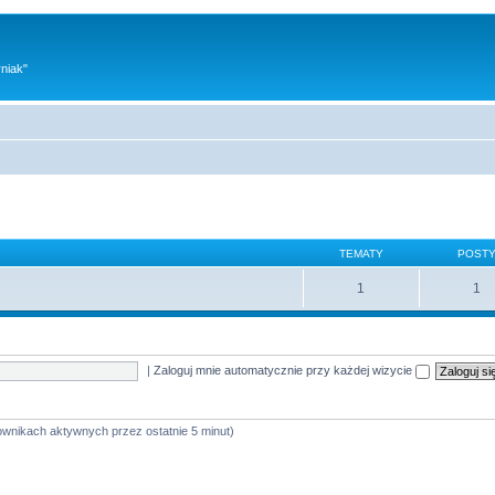
niak"
TEMATY
POST
1
1
|
Zaloguj mnie automatycznie przy każdej wizycie
kownikach aktywnych przez ostatnie 5 minut)