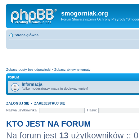
smogorniak.org
Forum Stowarzyszenia Ochrony Przyrody "Smogor
Strona główna
Zobacz posty bez odpowiedzi
•
Zobacz aktywne tematy
FORUM
Informacja
[tylko moderatorzy maga tu dodawac wpisy]
ZALOGUJ SIĘ
•
ZAREJESTRUJ SIĘ
Nazwa użytkownika:
Hasło:
KTO JEST NA FORUM
Na forum jest
13
użytkowników :: 0 