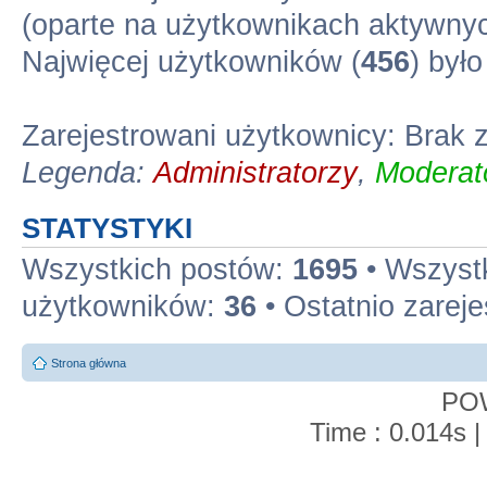
(oparte na użytkownikach aktywnyc
Najwięcej użytkowników (
456
) był
Zarejestrowani użytkownicy: Brak
Legenda:
Administratorzy
,
Moderato
STATYSTYKI
Wszystkich postów:
1695
• Wszyst
użytkowników:
36
• Ostatnio zarej
Strona główna
PO
Time : 0.014s |