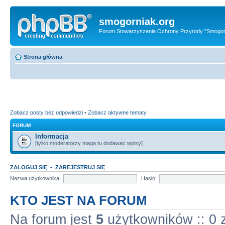
smogorniak.org
Forum Stowarzyszenia Ochrony Przyrody "Smogor
Strona główna
Zobacz posty bez odpowiedzi
•
Zobacz aktywne tematy
FORUM
Informacja
[tylko moderatorzy maga tu dodawac wpisy]
ZALOGUJ SIĘ
•
ZAREJESTRUJ SIĘ
Nazwa użytkownika:
Hasło:
KTO JEST NA FORUM
Na forum jest
5
użytkowników :: 0 z