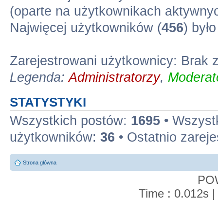
(oparte na użytkownikach aktywnyc
Najwięcej użytkowników (
456
) był
Zarejestrowani użytkownicy: Brak
Legenda:
Administratorzy
,
Moderato
STATYSTYKI
Wszystkich postów:
1695
• Wszyst
użytkowników:
36
• Ostatnio zarej
Strona główna
PO
Time : 0.012s |