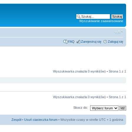
Wyszukiwanie zaawansowane
FAQ
Zarejestruj się
Zaloguj się
Wyszukiwarka znalazła 0 wyniki(ów) • Strona
1
z
1
Wyszukiwarka znalazła 0 wyniki(ów) • Strona
1
z
1
Skocz do:
Zespół
•
Usuń ciasteczka forum
• Wszystkie czasy w strefie UTC + 1 godzina