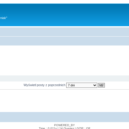
niak"
Wyświetl posty z poprzednich
POWERED_BY
Time : 0.011s | 14 Queries | GZIP : Off