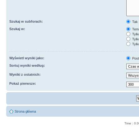
Szukaj w subforach:
Tak
Szukaj w:
Tema
Tylk
Tylk
Tylk
Wyświetl wyniki jako:
Post
Sortuj wyniki według:
Wyniki z ostatnich:
Pokaż pierwsze:
Strona główna
Time : 0.0