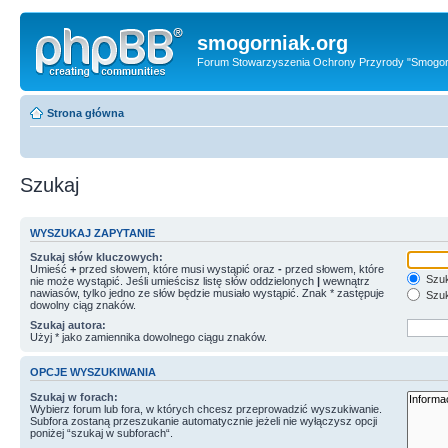
smogorniak.org
Forum Stowarzyszenia Ochrony Przyrody "Smogor
Strona główna
Szukaj
WYSZUKAJ ZAPYTANIE
Szukaj słów kluczowych:
Umieść
+
przed słowem, które musi wystąpić oraz
-
przed słowem, które
Szuk
nie może wystąpić. Jeśli umieścisz listę słów oddzielonych
|
wewnątrz
nawiasów, tylko jedno ze słów będzie musiało wystąpić. Znak * zastępuje
Szuk
dowolny ciąg znaków.
Szukaj autora:
Użyj * jako zamiennika dowolnego ciągu znaków.
OPCJE WYSZUKIWANIA
Szukaj w forach:
Wybierz forum lub fora, w których chcesz przeprowadzić wyszukiwanie.
Subfora zostaną przeszukanie automatycznie jeżeli nie wyłączysz opcji
poniżej “szukaj w subforach“.