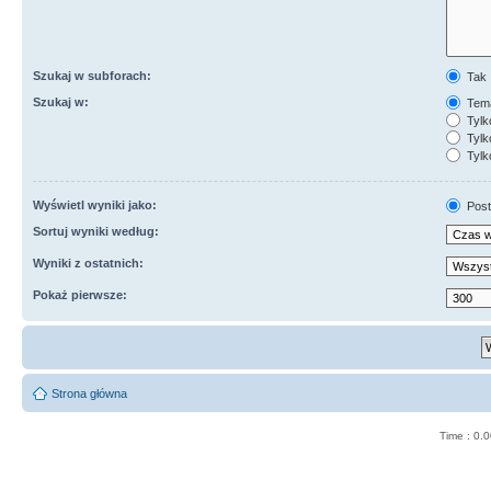
Szukaj w subforach:
Tak
Szukaj w:
Tema
Tylk
Tylk
Tylk
Wyświetl wyniki jako:
Post
Sortuj wyniki według:
Wyniki z ostatnich:
Pokaż pierwsze:
Strona główna
Time : 0.0