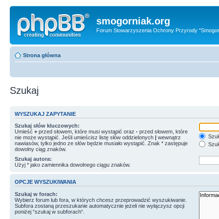
smogorniak.org
Forum Stowarzyszenia Ochrony Przyrody "Smogor
Strona główna
Szukaj
WYSZUKAJ ZAPYTANIE
Szukaj słów kluczowych:
Umieść
+
przed słowem, które musi wystąpić oraz
-
przed słowem, które
Szuk
nie może wystąpić. Jeśli umieścisz listę słów oddzielonych
|
wewnątrz
nawiasów, tylko jedno ze słów będzie musiało wystąpić. Znak * zastępuje
Szuk
dowolny ciąg znaków.
Szukaj autora:
Użyj * jako zamiennika dowolnego ciągu znaków.
OPCJE WYSZUKIWANIA
Szukaj w forach:
Wybierz forum lub fora, w których chcesz przeprowadzić wyszukiwanie.
Subfora zostaną przeszukanie automatycznie jeżeli nie wyłączysz opcji
poniżej “szukaj w subforach“.