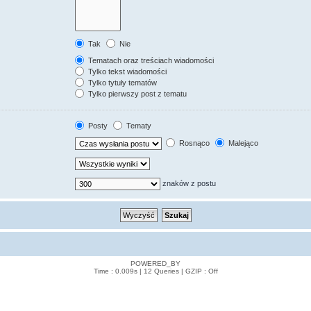
Tak
Nie
Tematach oraz treściach wiadomości
Tylko tekst wiadomości
Tylko tytuły tematów
Tylko pierwszy post z tematu
Posty
Tematy
Rosnąco
Malejąco
znaków z postu
POWERED_BY
Time : 0.009s | 12 Queries | GZIP : Off