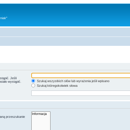
niak"
tąpić. Jeśli
Szukaj wszystkich słów lub wyrażenia jeśli wpisano
siało wystąpić.
Szukaj któregokolwiek słowa
taną przeszukanie