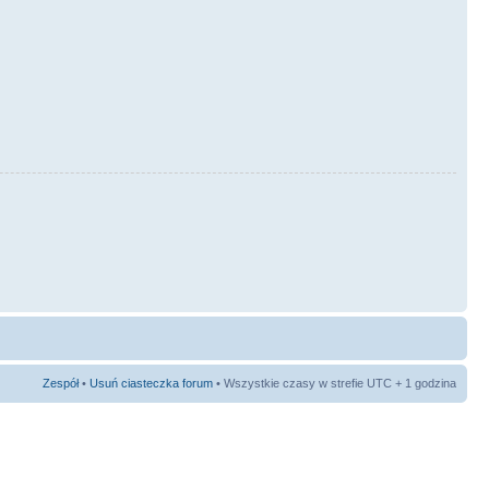
Zespół
•
Usuń ciasteczka forum
• Wszystkie czasy w strefie UTC + 1 godzina