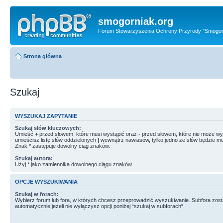
smogorniak.org
Forum Stowarzyszenia Ochrony Przyrody "Smogor
Strona główna
Szukaj
WYSZUKAJ ZAPYTANIE
Szukaj słów kluczowych:
Umieść
+
przed słowem, które musi wystąpić oraz
-
przed słowem, które nie może wys
umieścisz listę słów oddzielonych
|
wewnątrz nawiasów, tylko jedno ze słów będzie mu
Znak * zastępuje dowolny ciąg znaków.
Szukaj autora:
Użyj * jako zamiennika dowolnego ciągu znaków.
OPCJE WYSZUKIWANIA
Szukaj w forach:
Wybierz forum lub fora, w których chcesz przeprowadzić wyszukiwanie. Subfora zos
automatycznie jeżeli nie wyłączysz opcji poniżej “szukaj w subforach“.