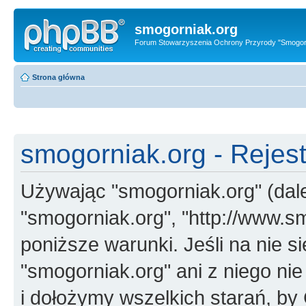
smogorniak.org
Forum Stowarzyszenia Ochrony Przyrody "Smogor
Strona główna
smogorniak.org - Rejest
Używając "smogorniak.org" (dalej
"smogorniak.org", "http://www.s
poniższe warunki. Jeśli na nie s
"smogorniak.org" ani z niego ni
i dołożymy wszelkich starań, by