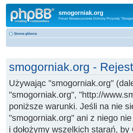
smogorniak.org
Forum Stowarzyszenia Ochrony Przyrody "Smogor
Strona główna
smogorniak.org - Rejest
Używając "smogorniak.org" (dalej
"smogorniak.org", "http://www.s
poniższe warunki. Jeśli na nie s
"smogorniak.org" ani z niego ni
i dołożymy wszelkich starań, by