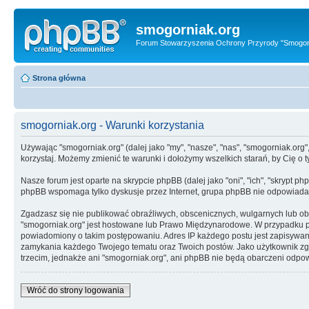
smogorniak.org
Forum Stowarzyszenia Ochrony Przyrody "Smogor
Strona główna
smogorniak.org - Warunki korzystania
Używając "smogorniak.org" (dalej jako "my", "nasze", "nas", "smogorniak.org"
korzystaj. Możemy zmienić te warunki i dołożymy wszelkich starań, by Cię 
Nasze forum jest oparte na skrypcie phpBB (dalej jako "oni", "ich", "skrypt
phpBB wspomaga tylko dyskusje przez Internet, grupa phpBB nie odpowiada 
Zgadzasz się nie publikować obraźliwych, obscenicznych, wulgarnych lub obr
"smogorniak.org" jest hostowane lub Prawo Międzynarodowe. W przypadku p
powiadomiony o takim postępowaniu. Adres IP każdego postu jest zapisywany
zamykania każdego Twojego tematu oraz Twoich postów. Jako użytkownik zg
trzecim, jednakże ani "smogorniak.org", ani phpBB nie będą obarczeni odp
Wróć do strony logowania