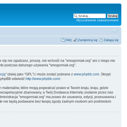
Wyszukiwanie zaawansowane
FAQ
Zarejestruj się
Zaloguj się
ie się nie zgadzasz, proszę, nie wchodź na "smogorniak.org" ani z niego nie
unki podczas dalszego używania "smogorniak.org".
ncją
" (dalej jako "GPL") i może zostać pobrane z
www.phpbb.com
. Skrypt
 o phpBB odwiedź
http://www.phpbb.com/
.
ch materiałów, które mogą pogwałcać prawo w Twoim kraju, kraju, gdzie
ezapelacyjnie zbanowany, a Twój Dostawca Internetu zostanie przez nas
dministracja "smogorniak.org" ma prawo do usuwania, edycji, przesuwania i
je te nie będą podawane bez twojej zgody żadnym osobom ani podmiotom