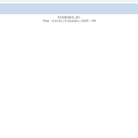
POWERED_BY
Time : 0.013s | 8 Queries | GZIP : Off