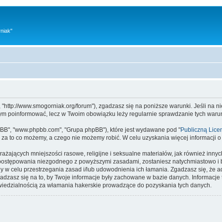
niak"
, "http://www.smogorniak.org/forum"), zgadzasz się na poniższe warunki. Jeśli na n
o tym poinformować, lecz w Twoim obowiązku leży regularnie sprawdzanie tych war
 phpBB", "www.phpbb.com", "Grupa phpBB"), które jest wydawane pod "
Publiczną Lice
za to co możemy, a czego nie możemy robić. W celu uzyskania więcej informacji
ażających mniejszości rasowe, religijne i seksualne materiałów, jak również inny
ostępowania niezgodnego z powyższymi zasadami, zostaniesz natychmiastowo i b
 w celu przestrzegania zasad i/lub udowodnienia ich łamania. Zgadzasz się, że a
adzasz się na to, by Twoje informacje były zachowane w bazie danych. Informac
owiedzialnością za włamania hakerskie prowadzące do pozyskania tych danych.