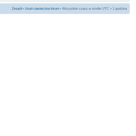
Zespół
•
Usuń ciasteczka forum
• Wszystkie czasy w strefie UTC + 1 godzina